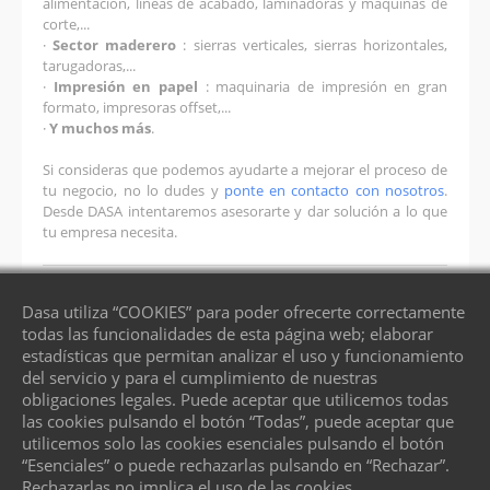
alimentación, líneas de acabado, laminadoras y máquinas de
corte,...
·
Sector maderero
: sierras verticales, sierras horizontales,
tarugadoras,...
·
Impresión en papel
: maquinaria de impresión en gran
formato, impresoras offset,...
·
Y muchos más
.
Si consideras que podemos ayudarte a mejorar el proceso de
tu negocio, no lo dudes y
ponte en contacto con nosotros
.
Desde DASA intentaremos asesorarte y dar solución a lo que
tu empresa necesita.
Dasa utiliza “COOKIES” para poder ofrecerte correctamente
todas las funcionalidades de esta página web; elaborar
estadísticas que permitan analizar el uso y funcionamiento
del servicio y para el cumplimiento de nuestras
obligaciones legales. Puede aceptar que utilicemos todas
las cookies pulsando el botón “Todas”, puede aceptar que
utilicemos solo las cookies esenciales pulsando el botón
“Esenciales” o puede rechazarlas pulsando en “Rechazar”.
Rechazarlas no implica el uso de las cookies